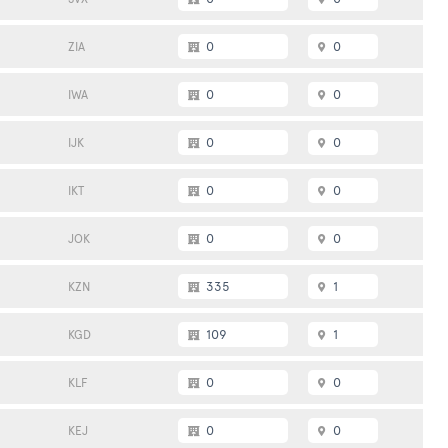
0
0
ZIA
0
0
IWA
0
0
IJK
0
0
IKT
0
0
JOK
335
1
KZN
109
1
KGD
0
0
KLF
0
0
KEJ