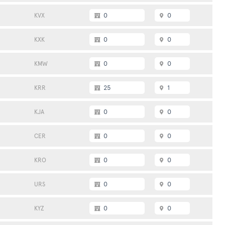
0
0
KVX
0
0
KXK
0
0
KMW
25
1
KRR
0
0
KJA
0
0
CER
0
0
KRO
0
0
URS
0
0
KYZ