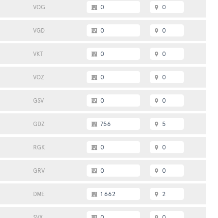
0
0
VOG
0
0
VGD
0
0
VKT
0
0
VOZ
0
0
GSV
756
5
GDZ
0
0
RGK
0
0
GRV
1 662
2
DME
0
0
SVX