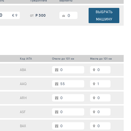
сть
Предоплата
Варианты
ВЫБРАТЬ
0
€ 9
Р 300
0
ОТ
МАШИНУ
Код IATA
Отели до 101 км
Места до 101 км
0
0
ABA
55
1
AAQ
0
0
ARH
0
0
ASF
0
0
BAX