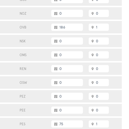
0
0
NOZ
186
1
OVB
0
0
NSK
0
0
OMS
0
0
REN
0
0
OSW
0
0
PEZ
0
0
PEE
75
1
PES