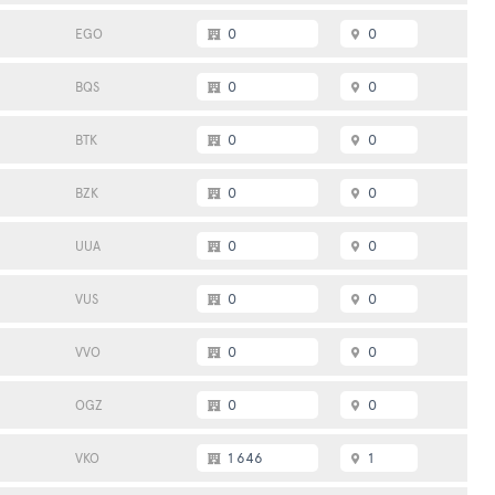
0
0
EGO
0
0
BQS
0
0
ВТК
0
0
BZK
0
0
UUA
0
0
VUS
0
0
VVO
0
0
OGZ
1 646
1
VKO