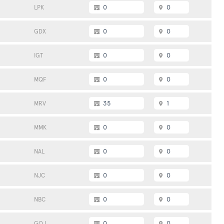
0
0
LPK
0
0
GDX
0
0
IGT
0
0
MQF
35
1
MRV
0
0
MMK
0
0
NAL
0
0
NJC
0
0
NBC
0
0
GOJ