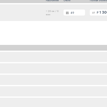
Расстояние
Отели
Полная стоимо
~ 20 км / 0
1 30
49
Р
ОТ
мин