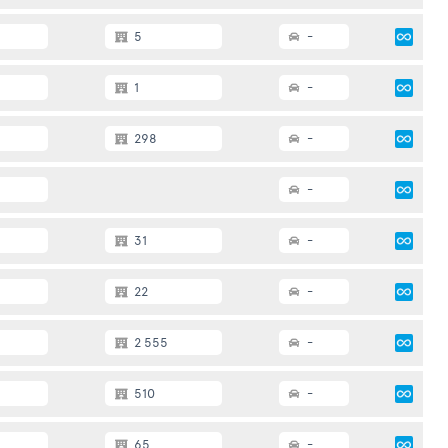
5
-
1
-
298
-
-
31
-
22
-
2 555
-
510
-
65
-