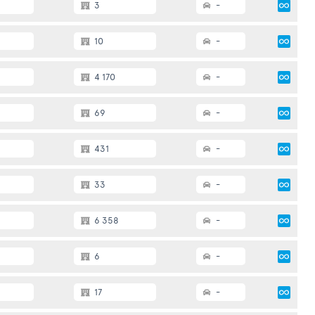
3
-
10
-
4 170
-
69
-
431
-
33
-
6 358
-
6
-
17
-