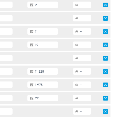
2
-
-
11
-
19
-
-
11 228
-
1 975
-
211
-
-