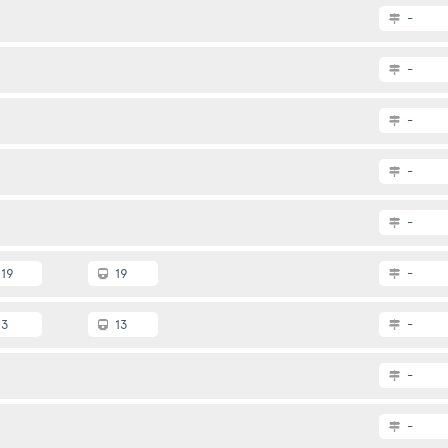
-
-
-
-
-
19
19
-
3
13
-
-
-