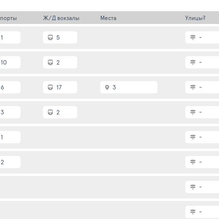
порты
Ж/Д вокзалы
Места
Улицы?
1
5
-
10
2
-
6
17
3
-
3
2
-
1
-
2
-
-
-