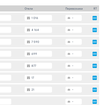
Отели
Перевозчики
RT
1 016
-
4 164
-
7 590
-
699
-
877
-
17
-
21
-
-