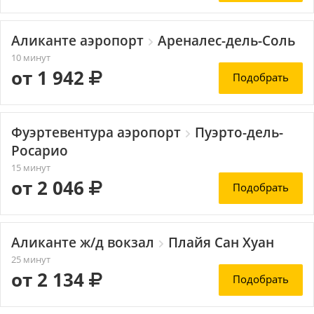
Аликанте аэропорт
Ареналес-дель-Соль
10 минут
от 1 942
Подобрать
Фуэртевентура аэропорт
Пуэрто-дель-
Росарио
15 минут
от 2 046
Подобрать
Аликанте ж/д вокзал
Плайя Сан Хуан
25 минут
от 2 134
Подобрать